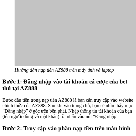
Hướng dẫn nạp tiền AZ888 trên máy tính và laptop
Bước 1: Đăng nhập vào tài khoản cá cược của bet
thủ tại AZ888
Bước đầu tiên trong nạp tiền AZ888 là bạn cần truy cập vào website
chính thức của AZ888. Sau khi vào trang chủ, bạn sẽ nhìn thấy mục
“Đăng nhập” ở góc trên bên phải. Nhập thông tin tài khoản của bạn
(tên người dùng và mật khẩu) rồi nhấn vào nút “Đăng nhập”.
Bước 2: Truy cập vào phần nạp tiền trên màn hình