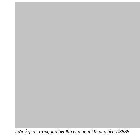
Lưu ý quan trọng mà bet thủ cần nắm khi nạp tiền AZ888