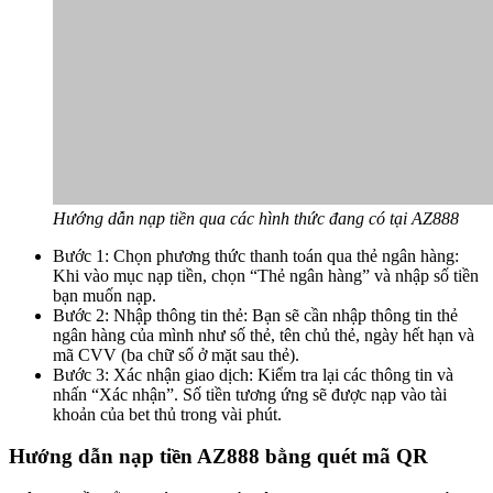
Hướng dẫn nạp tiền qua các hình thức đang có tại AZ888
Bước 1: Chọn phương thức thanh toán qua thẻ ngân hàng:
Khi vào mục nạp tiền, chọn “Thẻ ngân hàng” và nhập số tiền
bạn muốn nạp.
Bước 2: Nhập thông tin thẻ: Bạn sẽ cần nhập thông tin thẻ
ngân hàng của mình như số thẻ, tên chủ thẻ, ngày hết hạn và
mã CVV (ba chữ số ở mặt sau thẻ).
Bước 3: Xác nhận giao dịch: Kiểm tra lại các thông tin và
nhấn “Xác nhận”. Số tiền tương ứng sẽ được nạp vào tài
khoản của bet thủ trong vài phút.
Hướng dẫn nạp tiền AZ888 bằng quét mã QR