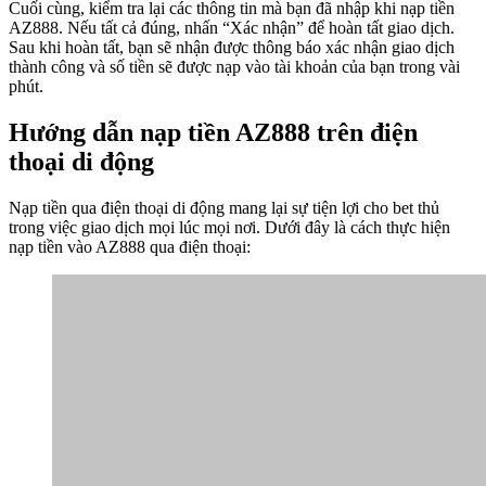
Cuối cùng, kiểm tra lại các thông tin mà bạn đã nhập khi nạp tiền
AZ888. Nếu tất cả đúng, nhấn “Xác nhận” để hoàn tất giao dịch.
Sau khi hoàn tất, bạn sẽ nhận được thông báo xác nhận giao dịch
thành công và số tiền sẽ được nạp vào tài khoản của bạn trong vài
phút.
Hướng dẫn nạp tiền AZ888 trên điện
thoại di động
Nạp tiền qua điện thoại di động mang lại sự tiện lợi cho bet thủ
trong việc giao dịch mọi lúc mọi nơi. Dưới đây là cách thực hiện
nạp tiền vào AZ888 qua điện thoại: