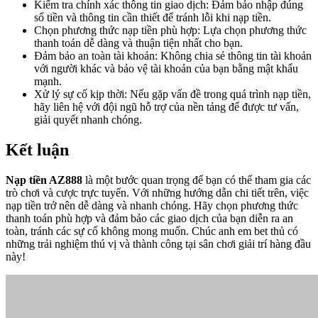
Kiểm tra chính xác thông tin giao dịch: Đảm bảo nhập đúng
số tiền và thông tin cần thiết để tránh lỗi khi nạp tiền.
Chọn phương thức nạp tiền phù hợp: Lựa chọn phương thức
thanh toán dễ dàng và thuận tiện nhất cho bạn.
Đảm bảo an toàn tài khoản: Không chia sẻ thông tin tài khoản
với người khác và bảo vệ tài khoản của bạn bằng mật khẩu
mạnh.
Xử lý sự cố kịp thời: Nếu gặp vấn đề trong quá trình nạp tiền,
hãy liên hệ với đội ngũ hỗ trợ của nền tảng để được tư vấn,
giải quyết nhanh chóng.
Kết luận
Nạp tiền AZ888
là một bước quan trọng để bạn có thể tham gia các
trò chơi và cược trực tuyến. Với những hướng dẫn chi tiết trên, việc
nạp tiền trở nên dễ dàng và nhanh chóng. Hãy chọn phương thức
thanh toán phù hợp và đảm bảo các giao dịch của bạn diễn ra an
toàn, tránh các sự cố không mong muốn. Chúc anh em bet thủ có
những trải nghiệm thú vị và thành công tại sân chơi giải trí hàng đầu
này!