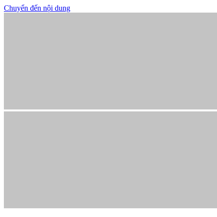
Chuyển đến nội dung