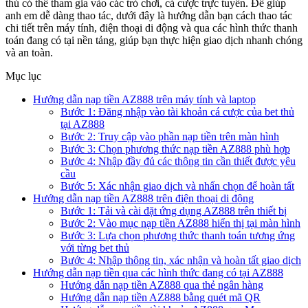
thủ có thể tham gia vào các trò chơi, cá cược trực tuyến. Để giúp
anh em dễ dàng thao tác, dưới đây là hướng dẫn bạn cách thao tác
chi tiết trên máy tính, điện thoại di động và qua các hình thức thanh
toán đang có tại nền tảng, giúp bạn thực hiện giao dịch nhanh chóng
và an toàn.
Mục lục
Hướng dẫn nạp tiền AZ888 trên máy tính và laptop
Bước 1: Đăng nhập vào tài khoản cá cược của bet thủ
tại AZ888
Bước 2: Truy cập vào phần nạp tiền trên màn hình
Bước 3: Chọn phương thức nạp tiền AZ888 phù hợp
Bước 4: Nhập đầy đủ các thông tin cần thiết được yêu
cầu
Bước 5: Xác nhận giao dịch và nhấn chọn để hoàn tất
Hướng dẫn nạp tiền AZ888 trên điện thoại di động
Bước 1: Tải và cài đặt ứng dụng AZ888 trên thiết bị
Bước 2: Vào mục nạp tiền AZ888 hiển thị tại màn hình
Bước 3: Lựa chọn phương thức thanh toán tương ứng
với từng bet thủ
Bước 4: Nhập thông tin, xác nhận và hoàn tất giao dịch
Hướng dẫn nạp tiền qua các hình thức đang có tại AZ888
Hướng dẫn nạp tiền AZ888 qua thẻ ngân hàng
Hướng dẫn nạp tiền AZ888 bằng quét mã QR