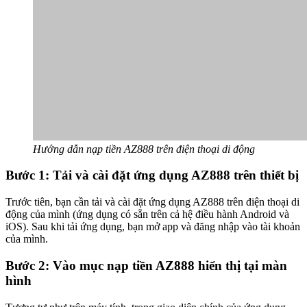
Hướng dẫn nạp tiền AZ888 trên điện thoại di động
Bước 1: Tải và cài đặt ứng dụng AZ888 trên thiết bị
Trước tiên, bạn cần tải và cài đặt ứng dụng AZ888 trên điện thoại di
động của mình (ứng dụng có sẵn trên cả hệ điều hành Android và
iOS). Sau khi tải ứng dụng, bạn mở app và đăng nhập vào tài khoản
của mình.
Bước 2: Vào mục nạp tiền AZ888 hiển thị tại màn
hình