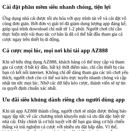
Cài đặt phần mềm siêu nhanh chóng, tiện lợi
Ứng dụng nhà cái được tối ưu hóa với quy trình tải về và cài đặt vô
cùng đơn giản. Bởi đơn vị giải trí đã giảm dung lượng app đáng kể,
giúp quá trình download chỉ mất từ 1-2 phút. Người chơi chỉ cần
thực hiện một vài thao tác cơ bản là đã có thể bắt đầu tham gia cá
cược ngay trên thiết bị di động.
Cá cược mọi lúc, mọi nơi khi tải app AZ888
Khi sở hữu ứng dụng AZ888, khách hàng có thể truy cập và tham
gia cá cược ở bất kỳ đâu, bất kỳ thời điểm nào, chỉ cần thiết bị của
bạn có kết nối internet. Không chỉ dễ dàng tham gia các trò chơi yêu
thích, người chơi còn có thể soi kèo trực tuyến nhanh chóng và cập
nhật tin tức mọi lúc. Nhờ các dữ liệu kèo cược, thành viên sẽ tự tin
ra quyết định chuẩn xác nhất.
Ưu đãi siêu khủng dành riêng cho người dùng app
Khi tải app AZ888 thành công, người chơi sẽ nhận được thông báo
ngay lập tức về các chương trình khuyến mãi và ưu đãi đặc biệt từ
nhà cái. Đây chính là cơ hội tuyệt vời để bạn gia tăng cơ hội chiến
thắng và trải nghiệm cá cược với nhiều ưu đãi hấp dẫn. Vì thế,