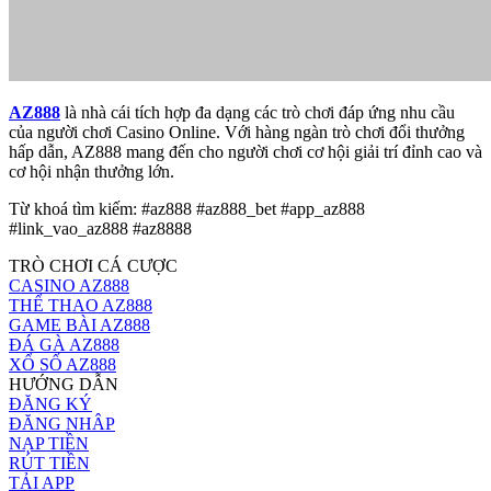
AZ888
là nhà cái tích hợp đa dạng các trò chơi đáp ứng nhu cầu
của người chơi Casino Online. Với hàng ngàn trò chơi đổi thưởng
hấp dẫn, AZ888 mang đến cho người chơi cơ hội giải trí đỉnh cao và
cơ hội nhận thưởng lớn.
Từ khoá tìm kiếm: #az888 #az888_bet #app_az888
#link_vao_az888 #az8888
TRÒ CHƠI CÁ CƯỢC
CASINO AZ888
THỂ THAO AZ888
GAME BÀI AZ888
ĐÁ GÀ AZ888
XỔ SỐ AZ888
HƯỚNG DẪN
ĐĂNG KÝ
ĐĂNG NHÂP
NẠP TIỀN
RÚT TIỀN
TẢI APP