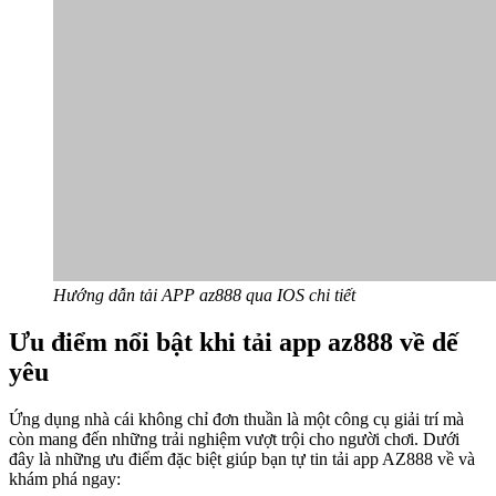
Hướng dẫn tải APP az888 qua IOS chi tiết
Ưu điểm nổi bật khi tải app az888 về dế
yêu
Ứng dụng nhà cái không chỉ đơn thuần là một công cụ giải trí mà
còn mang đến những trải nghiệm vượt trội cho người chơi. Dưới
đây là những ưu điểm đặc biệt giúp bạn tự tin tải app AZ888 về và
khám phá ngay: