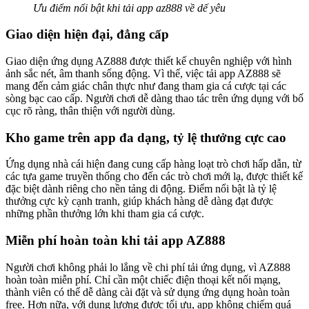
Ưu điểm nổi bật khi tải app az888 về dế yêu
Giao diện hiện đại, đẳng cấp
Giao diện ứng dụng AZ888 được thiết kế chuyên nghiệp với hình
ảnh sắc nét, âm thanh sống động. Vì thế, việc tải app AZ888 sẽ
mang đến cảm giác chân thực như đang tham gia cá cược tại các
sòng bạc cao cấp. Người chơi dễ dàng thao tác trên ứng dụng với bố
cục rõ ràng, thân thiện với người dùng.
Kho game trên app đa dạng, tỷ lệ thưởng cực cao
Ứng dụng nhà cái hiện đang cung cấp hàng loạt trò chơi hấp dẫn, từ
các tựa game truyền thống cho đến các trò chơi mới lạ, được thiết kế
đặc biệt dành riêng cho nền tảng di động. Điểm nổi bật là tỷ lệ
thưởng cực kỳ cạnh tranh, giúp khách hàng dễ dàng đạt được
những phần thưởng lớn khi tham gia cá cược.
Miễn phí hoàn toàn khi tải app AZ888
Người chơi không phải lo lắng về chi phí tải ứng dụng, vì AZ888
hoàn toàn miễn phí. Chỉ cần một chiếc điện thoại kết nối mạng,
thành viên có thể dễ dàng cài đặt và sử dụng ứng dụng hoàn toàn
free. Hơn nữa, với dung lượng được tối ưu, app không chiếm quá