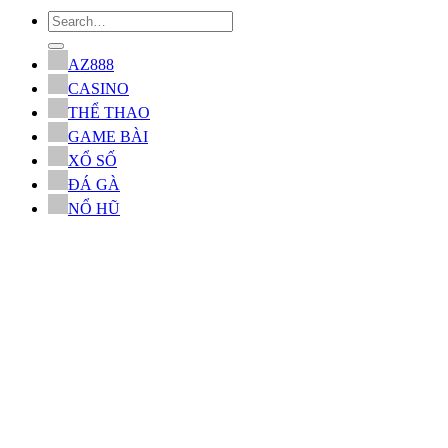
AZ888
CASINO
THỂ THAO
GAME BÀI
XỔ SỐ
ĐÁ GÀ
NỔ HŨ