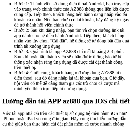
Bước 1: Thành viên sử dụng điện thoại Android, bạn truy cập
vào trang web chính thức của AZ888 thông qua liên kết được
cung cấp. Tiếp theo, khách hàng tiến hành đăng nhập vào tài
khoản cá nhân. Nếu bạn chưa có tài khoản, hãy đăng ký ngay
để trở thành hội viên chính thức.
Bước 2: Sau khi đăng nhập, bạn tìm và chọn đường link tải
app dành cho hệ điều hành Android. Tiếp theo, khách hàng
nhấn vào tùy chọn “Cài đặt”, hệ thống sẽ tự động bắt đầu quá
trình tải xuống ứng dụng.
Bước 3: Quá trình tải app AZ888 chỉ mất khoảng 2-3 phút.
Sau khi hoàn tất, thành viên sẽ nhận được thông báo từ hệ
thống xác nhận rằng ứng dụng đã được cài đặt thành công
trên thiết bị.
Bước 4: Cuối cùng, khách hàng mở ứng dụng AZ888 trên
điện thoại, sau đó đăng nhập lại tài khoản của bạn. Giờ đây,
hội viên có thể dễ dàng tham gia các trò chơi cá cược mà
mình yêu thích trực tiếp trên ứng dụng.
Hướng dẫn tải APP az888 qua IOS chi tiết
Việc tải app nhà cái trên các thiết bị sử dụng hệ điều hành iOS như
iPhone hoặc iPad vô cùng đơn giản. Hãy cùng tìm hiểu hướng dẫn
cụ thể giúp bạn thực hiện cài đặt phần mềm cá cược nhanh chóng: