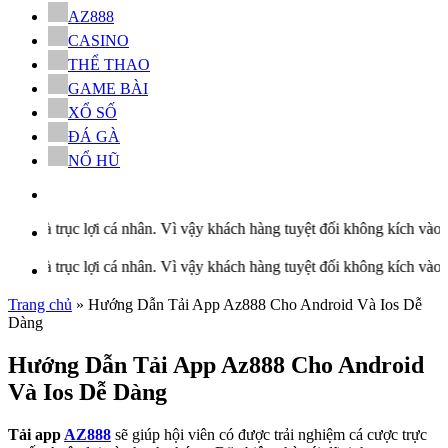
AZ888
CASINO
THỂ THAO
GAME BÀI
XỔ SỐ
ĐÁ GÀ
NỔ HŨ
 trục lợi cá nhân. Vì vậy khách hàng tuyệt đối không kích vào đường
 trục lợi cá nhân. Vì vậy khách hàng tuyệt đối không kích vào đường
Trang chủ
»
Hướng Dẫn Tải App Az888 Cho Android Và Ios Dễ
Dàng
Hướng Dẫn Tải App Az888 Cho Android
Và Ios Dễ Dàng
Tải app
AZ888
sẽ giúp hội viên có được trải nghiệm cá cược trực