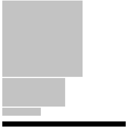
Copyright 2025 ©
AZ888 Reserved